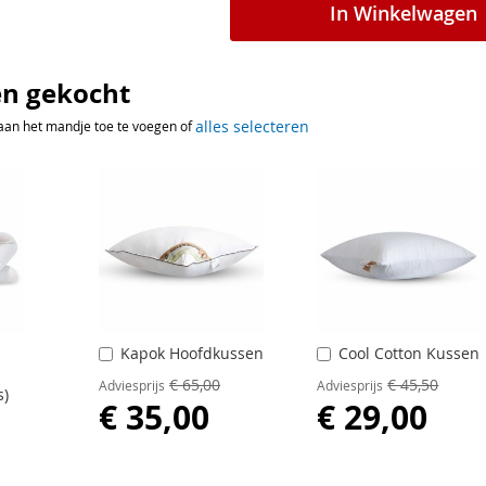
In Winkelwagen
n gekocht
alles selecteren
aan het mandje toe te voegen of
Kapok Hoofdkussen
Cool Cotton Kussen
In
In
Winkelwagen
Winkelwagen
€ 65,00
€ 45,50
Adviesprijs
Adviesprijs
s)
€ 35,00
€ 29,00