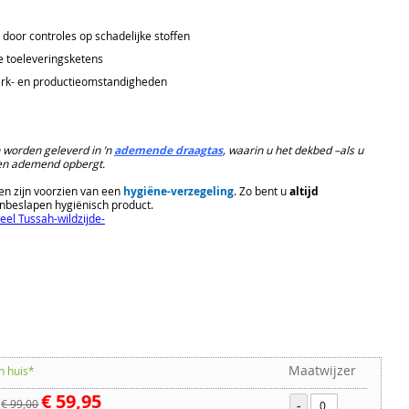
door controles op schadelijke stoffen
e toeleveringsketens
erk- en productieomstandigheden
worden geleverd in ’n
ademende draagtas
, waarin u het dekbed –als u
is en ademend opbergt.
 zijn voorzien van een
hygiëne-verzegeling
. Zo bent u
altijd
nbeslapen hygiënisch product.
neel Tussah-wildzijde-
Maatwijzer
n huis*
€ 59,95
€ 99,00
-