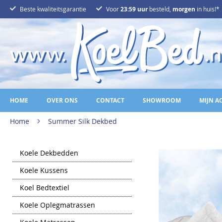
Ga
Beste kwaliteitsgarantie
Voor
23:59 uur
besteld,
morgen
in huis!*
naar
de
inhoud
HOME
OVER ONS
CONTACT
SHOWROOM
MIJN A
Home
Summer Silk Dekbed
Ga
Koele Dekbedden
naar
het
Koele Kussens
einde
van
Koel Bedtextiel
de
afbeeldingen-
gallerij
Koele Oplegmatrassen