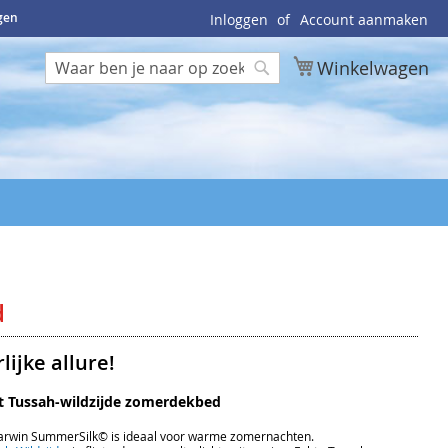
ngen
Inloggen
Account aanmaken
Winkelwagen
Zoek
Zoek
d
ijke allure!
t Tussah-wildzijde zomerdekbed
arwin SummerSilk© is ideaal voor warme zomernachten.