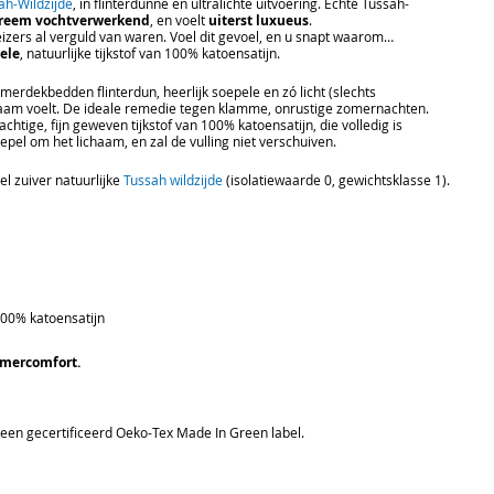
ah-Wildzijde
, in flinterdunne en ultralichte uitvoering. Echte Tussah-
reem vochtverwerkend
, en voelt
uiterst luxueus
.
izers al verguld van waren. Voel dit gevoel, en u snapt waarom…
ele
, natuurlijke tijkstof van 100% katoensatijn.
merdekbedden flinterdun, heerlijk soepele en zó licht (slechts
ichaam voelt. De ideale remedie tegen klamme, onrustige zomernachten.
chtige, fijn geweven tijkstof van 100% katoensatijn, die volledig is
pel om het lichaam, en zal de vulling niet verschuiven.
l zuiver natuurlijke
Tussah wildzijde
(isolatiewaarde 0, gewichtsklasse 1).
100% katoensatijn
omercomfort.
een gecertificeerd Oeko-Tex Made In Green label.