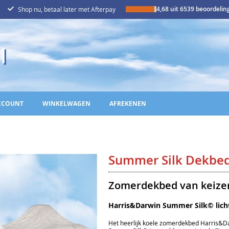
4,68 uit 6539 beoordeli
Shop nu, betaal later met Afterpay
CCOUNT
WINKELWAGEN
AFREKENEN
Summer Silk Dekbe
Zomerdekbed van keizerl
Harris&Darwin Summer Silk© lich
Het heerlijk koele zomerdekbed Harris&D