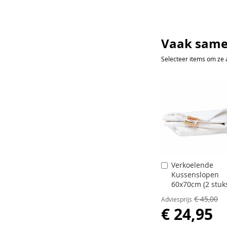
Vaak same
Selecteer items om ze 
Verkoelende
In
Kussenslopen
Winkelwagen
60x70cm (2 stuk
€ 45,00
Adviesprijs
€ 24,95