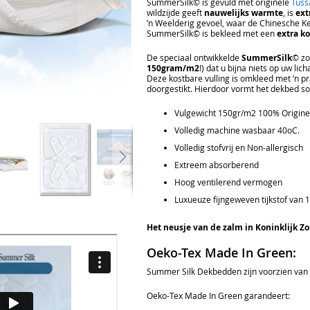
SummerSilk© is gevuld met originele
Tuss
wildzijde geeft
nauwelijks warmte
, is
ext
’n Weelderig gevoel, waar de Chinesche Ke
SummerSilk© is bekleed met een
extra ko
De speciaal ontwikkelde
SummerSilk
© zo
150gram/m2
!) dat u bijna niets op uw l
Deze kostbare vulling is omkleed met ’n pra
doorgestikt. Hierdoor vormt het dekbed soe
Vulgewicht 150gr/m2 100% Originee
Volledig machine wasbaar 40oC.
Volledig stofvrij en Non-allergisch
Extreem absorberend
Hoog ventilerend vermogen
Luxueuze fijngeweven tijkstof van 
Het neusje van de zalm in Koninklijk Z
Oeko-Tex Made In Green:
Summer Silk Dekbedden zijn voorzien van 
Oeko-Tex Made In Green garandeert: