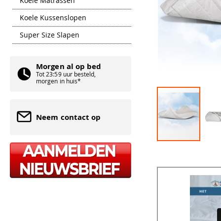
Koele Matrassen
Koele Kussenslopen
Super Size Slapen
Morgen al op bed
Tot 23:59 uur besteld,
morgen in huis*
Neem contact op
Ga
naar
het
begin
van
de
afbeeldingen-
gallerij