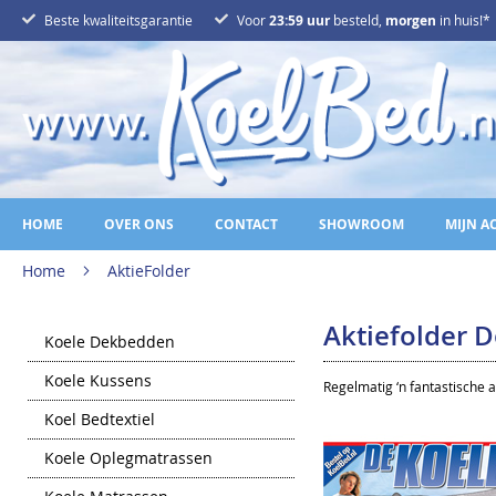
Ga
Beste kwaliteitsgarantie
Voor
23:59 uur
besteld,
morgen
in huis!*
naar
de
inhoud
HOME
OVER ONS
CONTACT
SHOWROOM
MIJN A
Home
AktieFolder
Aktiefolder 
Koele Dekbedden
Koele Kussens
Regelmatig ‘n fantastische a
Koel Bedtextiel
Koele Oplegmatrassen