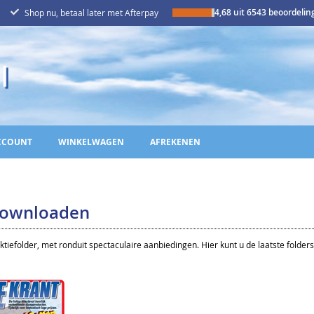
4,68 uit 6543 beoordeli
Shop nu, betaal later met Afterpay
CCOUNT
WINKELWAGEN
AFREKENEN
Downloaden
ktiefolder, met ronduit spectaculaire aanbiedingen. Hier kunt u de laatste folde