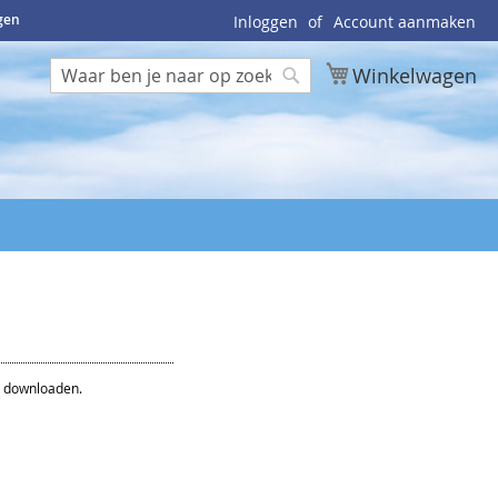
ngen
Inloggen
Account aanmaken
Winkelwagen
Zoek
Zoek
rs downloaden.