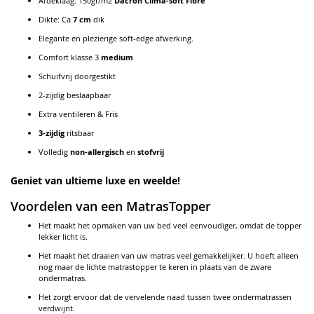
Afdeklaag: 150gr/m2
Dacron Clima-soft Fibre
Dikte: Ca
7 cm
dik
Elegante en plezierige soft-edge afwerking.
Comfort klasse 3
medium
Schuifvrij doorgestikt
2-zijdig beslaapbaar
Extra ventileren & Fris
3-zijdig
ritsbaar
Volledig
non-allergisch
en
stofvrij
Geniet van ultieme luxe en weelde!
Voordelen van een MatrasTopper
Het maakt het opmaken van uw bed veel eenvoudiger, omdat de topper
lekker licht is.
Het maakt het draaien van uw matras veel gemakkelijker. U hoeft alleen
nog maar de lichte matrastopper te keren in plaats van de zware
ondermatras.
Het zorgt ervoor dat de vervelende naad tussen twee ondermatrassen
verdwijnt.