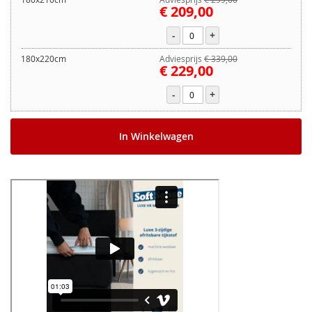
€ 209,00
-
+
180x220cm
Adviesprijs
€ 339,00
€ 229,00
-
+
In Winkelwagen