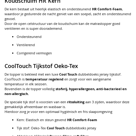
Koudschuim HR Kern
De kern bestaat uit heerlijk elastisch en ondersteunend
HR Comfort-Foam
,
waardoor je gedurende de nacht geniet van een soepel, zacht en ondersteunend
gevoel.
Door de open celstructuur van de koudschuim kan de matrastopper goed
ventileren en is super-doorademend.
Ondersteunend
Ventilerend
Corrigerend vermogen
CoolTouch Tijkstof Oeko-Tex
De topper is bekleed met een luxe
Cool Touch
dubbeldoeks jersey tijkstof.
CoolTouch is
temperatuur regelend
en zorgt voor een aangename
temperatuur in elk seizoen.
Bovendien is de topper volledig
stofvrij, hyperallergeen, anti-bacterieel en
non-allergisch.
De speciale tijk stof is voorzien van een
ritssluiting
aan 3 zijden, waardoor deze
gemakkelijk afneembaar en wasbaar is.
Hierdoor zorg je voor een optimaal hygiënisch en fris slaapomgeving
Kern: Elastisch en steun gevend
HR Comfort-Foam
Tijk stof: Oeko-Tex
Cool Touch
dubbeldoeks jersey