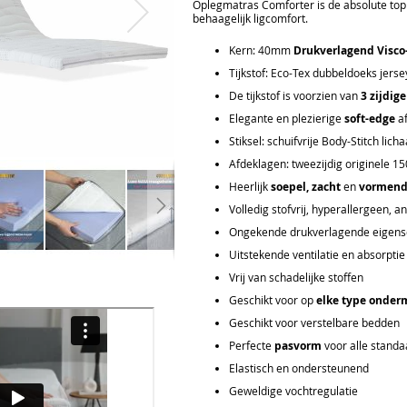
Oplegmatras Comforter is de absolute top 
behaagelijk ligcomfort.
Kern: 40mm
Drukverlagend Visco
Tijkstof: Eco-Tex dubbeldoeks jers
De tijkstof is voorzien van
3 zijdige
Elegante en plezierige
soft-edge
af
Stiksel: schuifvrije Body-Stitch li
Afdeklagen: tweezijdig originele
Heerlijk
soepel, zacht
en
vormen
Volledig stofvrij, hyperallergeen, a
Ongekende drukverlagende eigens
Uitstekende ventilatie en absorptie
Vrij van schadelijke stoffen
Geschikt voor op
elke type onder
Geschikt voor verstelbare bedden
Perfecte
pasvorm
voor alle stand
Elastisch en ondersteunend
Geweldige vochtregulatie