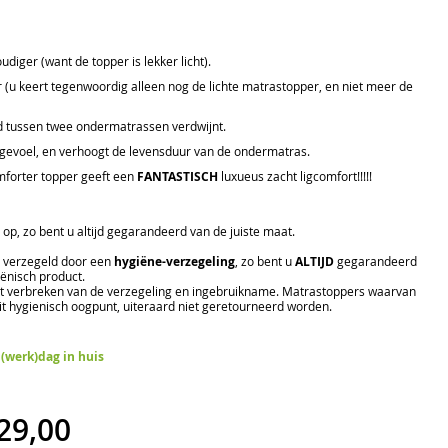
ger (want de topper is lekker licht).
 (u keert tegenwoordig alleen nog de lichte matrastopper, en niet meer de
ad tussen twee ondermatrassen verdwijnt.
s gevoel, en verhoogt de levensduur van de ondermatras.
mforter topper geeft een
FANTASTISCH
luxueus zacht ligcomfort!!!!!
op, zo bent u altijd gegarandeerd van de juiste maat.
 verzegeld door een
hygiëne-verzegeling
, zo bent u
ALTIJD
gegarandeerd
ënisch product.
et verbreken van de verzegeling en ingebruikname. Matrastoppers waarvan
it hygienisch oogpunt, uiteraard niet geretourneerd worden.
 (werk)dag in huis
29,00