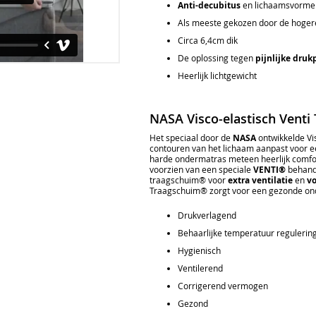
Anti-decubitus
en lichaamsvorme
Als meeste gekozen door de hoger
Circa 6,4cm dik
De oplossing tegen
pijnlijke dru
Heerlijk lichtgewicht
NASA Visco-elastisch Venti
Het speciaal door de
NASA
ontwikkelde Vi
contouren van het lichaam aanpast voor e
harde ondermatras meteen heerlijk comfor
voorzien van een speciale
VENTI®
behande
traagschuim® voor
extra ventilatie
en
v
Traagschuim® zorgt voor een gezonde on
Drukverlagend
Behaarlijke temperatuur regulerin
Hygienisch
Ventilerend
Corrigerend vermogen
Gezond