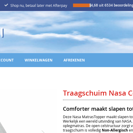
4,68 uit 6534 beoordeli
Shop nu, betaal later met Afterpay
CCOUNT
WINKELWAGEN
AFREKENEN
Traagschuim Nasa C
Comforter maakt slapen to
Deze Nasa MatrasTopper maakt slapen tot!
Werkelijk een wereld uitvinding van NASA
oplegmatras. De open celstructuur zorgt 
traagschuim is volledig
Non-Allergisch
e