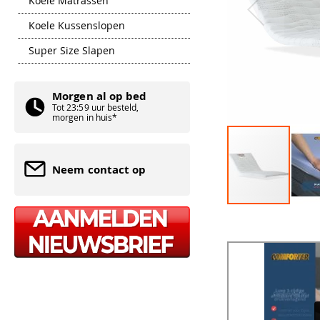
Koele Matrassen
Koele Kussenslopen
Super Size Slapen
Morgen al op bed
Tot 23:59 uur besteld,
morgen in huis*
Neem contact op
Ga
naar
het
begin
van
de
afbeeldingen-
gallerij