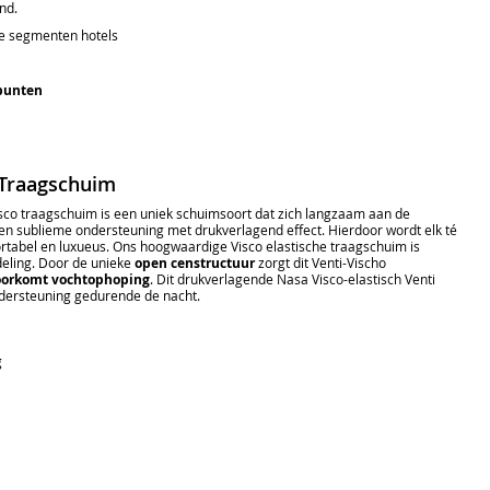
nd.
e segmenten hotels
kpunten
 Traagschuim
sco traagschuim is een uniek schuimsoort dat zich langzaam aan de
en sublieme ondersteuning met drukverlagend effect. Hierdoor wordt elk té
tabel en luxueus. Ons hoogwaardige Visco elastische traagschuim is
ling. Door de unieke
open censtructuur
zorgt dit Venti-Vischo
oorkomt vochtophoping
. Dit drukverlagende Nasa Visco-elastisch Venti
dersteuning gedurende de nacht.
g