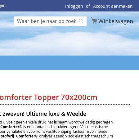
ngen
Inloggen
Account aanmaken
Winkelwagen
Zoek
Zoek
omforter Topper 70x200cm
t zweven! Ultieme luxe & Weelde
 U voelt geen enkele druk; het lichaam wordt weldadig gedragen.
.
Comforter
© is een fantastisch drukverlagend Visco-elastische
voor ventilatie en voorkomt vochtophoping. Lichaamsvormende
n
stofvrij
.
Comforter
© drukverlagend Visco elastisch traagschuim