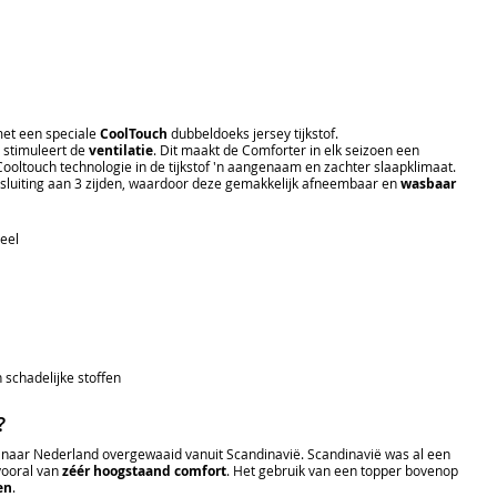
met een speciale
CoolTouch
dubbeldoeks jersey tijkstof.
 stimuleert de
ventilatie
. Dit maakt de Comforter in elk seizoen een
Cooltouch technologie in de tijkstof 'n aangenaam en zachter slaapklimaat.
itssluiting aan 3 zijden, waardoor deze gemakkelijk afneembaar en
wasbaar
ieel
 schadelijke stoffen
?
n naar Nederland overgewaaid vanuit Scandinavië. Scandinavië was al een
vooral van
zéér hoogstaand comfort
. Het gebruik van een topper bovenop
en
.