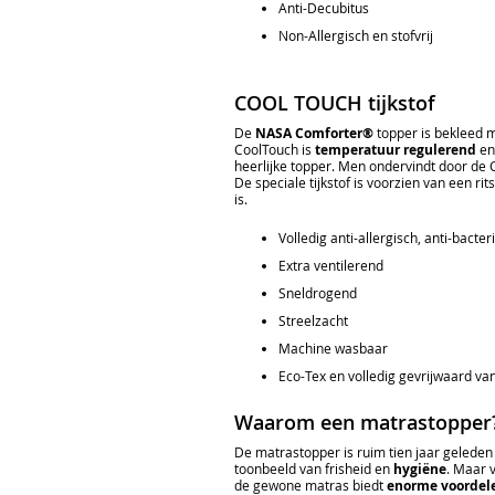
Anti-Decubitus
Non-Allergisch en stofvrij
COOL TOUCH tijkstof
De
NASA Comforter®
topper is bekleed 
CoolTouch is
temperatuur regulerend
en
heerlijke topper. Men ondervindt door de 
De speciale tijkstof is voorzien van een r
is.
Volledig anti-allergisch, anti-bacter
Extra ventilerend
Sneldrogend
Streelzacht
Machine wasbaar
Eco-Tex en volledig gevrijwaard van
Waarom een matrastopper
De matrastopper is ruim tien jaar gelede
toonbeeld van frisheid en
hygiëne
. Maar 
de gewone matras biedt
enorme voordel