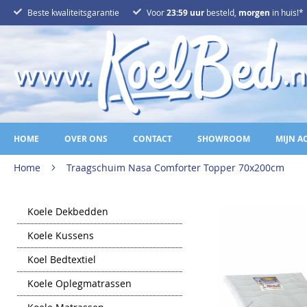
Ga
Beste kwaliteitsgarantie
Voor
23:59 uur
besteld,
morgen
in huis!*
naar
de
inhoud
HOME
OVER ONS
CONTACT
SHOWROOM
MIJN A
Home
Traagschuim Nasa Comforter Topper 70x200cm
Ga
Koele Dekbedden
naar
het
Koele Kussens
einde
van
Koel Bedtextiel
de
afbeeldingen-
gallerij
Koele Oplegmatrassen