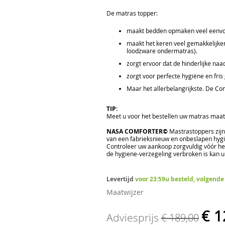
De matras topper:
maakt bedden opmaken veel eenvoudi
maakt het keren veel gemakkelijker
loodzware ondermatras).
zorgt ervoor dat de hinderlijke na
zorgt voor perfecte hygiëne en fri
Maar het allerbelangrijkste. De Co
TIP:
Meet u voor het bestellen uw matras maat 
NASA COMFORTER©
Mastrastoppers zijn
van een fabrieksnieuw en onbeslapen hygi
Controleer uw aankoop zorgvuldig vóór h
de hygiene-verzegeling verbroken is kan u
Levertijd
voor 23:59u besteld, volgende
Maatwijzer
€ 1
Adviesprijs
€ 189,00