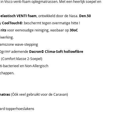
in Visco venti-foam oplegmatrassen. Met een heerlijk soepel en
-elastisch VENTI foam
, ontwikkeld door de Nasa.
Den.50
ey
CoolTouch©
: beschermt tegen overmatige hitte !
 rits
voor eenvoudige reiniging, wasbaar op
30oC
werking.
chaamszone wave-stepping
 150gr/m² ademende
Dacron© Clima-Soft hollowfibre
d
(Comfort klasse 2-Soepel)
nti-bacterieel en Non-Allergisch
chappen.
matras
(Óók veel gebruikt voor de Caravan)
aard topperhoeslakens