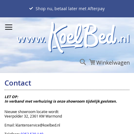
Ga
naar
Shop nu, betaal later met Afterpay
de
inhoud
Zoek
Winkelwagen
Contact
LET OP:
In verband met verhuizing is onze showroom tijdelijk gesloten.
Nieuwe showroom locatie wordt:
Veerpolder 32, 2361 KW Warmond
Email: klantenservice@koelbed.nl
Telefoon:
0252 530 140