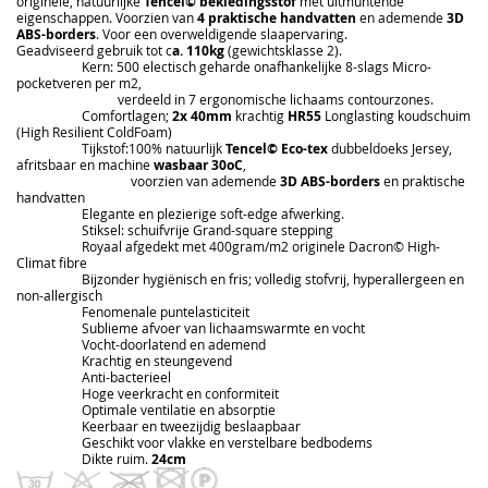
originele, natuurlijke
Tencel© bekledingsstof
met uitmuntende
eigenschappen. Voorzien van
4 praktische handvatten
en ademende
3D
ABS-borders
. Voor een overweldigende slaapervaring.
Geadviseerd gebruik tot c
a. 110kg
(gewichtsklasse 2).
Kern: 500 electisch geharde onafhankelijke 8-slags Micro-
pocketveren per m2,
verdeeld in 7 ergonomische lichaams contourzones.
Comfortlagen;
2x 40mm
krachtig
HR55
Longlasting koudschuim
(High Resilient ColdFoam)
Tijkstof:100% natuurlijk
Tencel© Eco-tex
dubbeldoeks Jersey,
afritsbaar en machine
wasbaar 30oC
,
voorzien van ademende
3D ABS-borders
en praktische
handvatten
Elegante en plezierige soft-edge afwerking.
Stiksel: schuifvrije Grand-square stepping
Royaal afgedekt met 400gram/m2 originele Dacron© High-
Climat fibre
Bijzonder hygiënisch en fris; volledig stofvrij, hyperallergeen en
non-allergisch
Fenomenale puntelasticiteit
Sublieme afvoer van lichaamswarmte en vocht
Vocht-doorlatend en ademend
Krachtig en steungevend
Anti-bacterieel
Hoge veerkracht en conformiteit
Optimale ventilatie en absorptie
Keerbaar en tweezijdig beslaapbaar
Geschikt voor vlakke en verstelbare bedbodems
Dikte ruim.
24cm