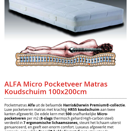
Ga
naar
het
ALFA Micro Pocketveer Matras
begin
van
Koudschuim 100x200cm
de
afbeeldingen-
gallerij
Pocketmatras
Alfa
uit de befaamde
Harris&Darwin Premium©-collectie
.
Luxe pocketveren matras met krachtig
HR55 koudschuim
aan twee
kanten afgewerkt. De edele kern met
500
onafhankelijke
Micro-
pocketveren
per m2 (
8-slags
thermsich gehard High-carbon steel)
verdeeld in
7 ergonomische lichaamszones,
steunt het lichaam uiterst
genuanceerd, en geeft een enorm comfort. Luxueus afgewerkt met