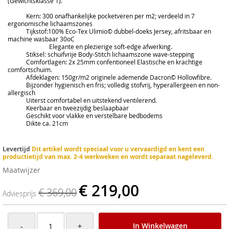
(Gewichtsklasse 1).
Kern: 300 onafhankelijke pocketveren per m2; verdeeld in 7
ergonomische lichaamszones
Tijkstof:100% Eco-Tex Ulimio© dubbel-doeks Jersey, afritsbaar en
machine wasbaar 30oC
Elegante en plezierige soft-edge afwerking.
Stiksel: schuifvrije Body-Stitch lichaamszone wave-stepping
Comfortlagen: 2x 25mm confentioneel Elastische en krachtige
comfortschuim.
Afdeklagen: 150gr/m2 originele ademende Dacron© Hollowfibre.
Bijzonder hygienisch en fris; volledig stofvrij, hyperallergeen en non-
allergisch
Uiterst comfortabel en uitstekend ventilerend.
Keerbaar en tweezijdig beslaapbaar
Geschikt voor vlakke en verstelbare bedbodems
Dikte ca. 21cm
Levertijd
Dit artikel wordt speciaal voor u vervaardigd en kent een
productietijd van max. 2-4 werkweken en wordt separaat nageleverd.
Maatwijzer
€ 219,00
€ 369,00
Adviesprijs
In Winkelwagen
-
+