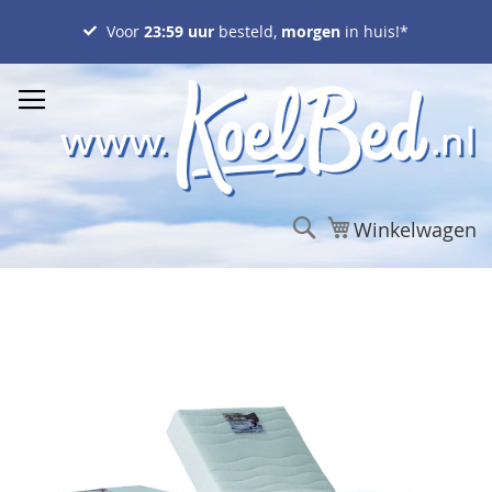
Ga
naar
Voor
23:59 uur
besteld,
morgen
in huis!*
de
inhoud
Zoek
Winkelwagen
Ga
naar
het
einde
van
de
afbeeldingen-
gallerij