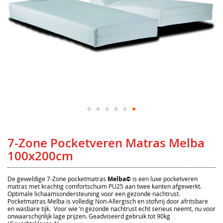
Ga
naar
het
7-Zone Pocketveren Matras Melba
begin
van
100x200cm
de
afbeeldingen-
gallerij
De geweldige 7-Zone pocketmatras
Melba©
is een luxe pocketveren
matras met krachtig comfortschuim PU25 aan twee kanten afgewerkt.
Optimale lichaamsondersteuning voor een gezonde nachtrust.
Pocketmatras Melba is volledig Non-Allergisch en stofvrij door afritsbare
en wasbare tijk. Voor wie ‘n gezonde nachtrust echt serieus neemt, nu voor
onwaarschijnlijk lage prijzen. Geadviseerd gebruik tot 90kg