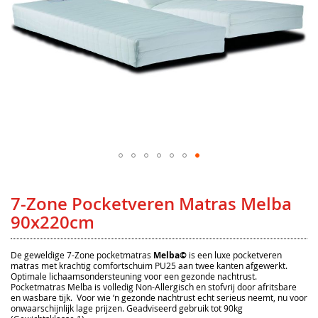
Ga
naar
het
7-Zone Pocketveren Matras Melba
begin
van
90x220cm
de
afbeeldingen-
gallerij
De geweldige 7-Zone pocketmatras
Melba©
is een luxe pocketveren
matras met krachtig comfortschuim PU25 aan twee kanten afgewerkt.
Optimale lichaamsondersteuning voor een gezonde nachtrust.
Pocketmatras Melba is volledig Non-Allergisch en stofvrij door afritsbare
en wasbare tijk. Voor wie ‘n gezonde nachtrust echt serieus neemt, nu voor
onwaarschijnlijk lage prijzen. Geadviseerd gebruik tot 90kg