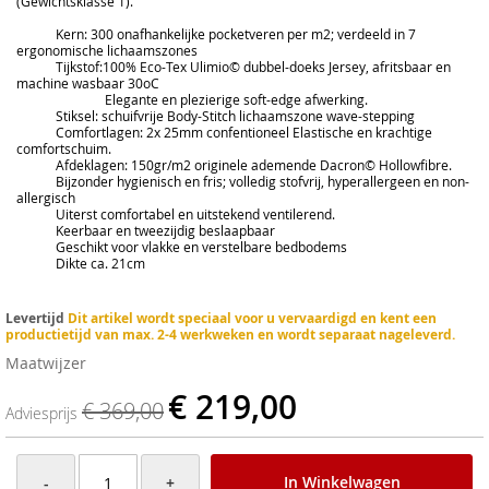
(Gewichtsklasse 1).
Kern: 300 onafhankelijke pocketveren per m2; verdeeld in 7
ergonomische lichaamszones
Tijkstof:100% Eco-Tex Ulimio© dubbel-doeks Jersey, afritsbaar en
machine wasbaar 30oC
Elegante en plezierige soft-edge afwerking.
Stiksel: schuifvrije Body-Stitch lichaamszone wave-stepping
Comfortlagen: 2x 25mm confentioneel Elastische en krachtige
comfortschuim.
Afdeklagen: 150gr/m2 originele ademende Dacron© Hollowfibre.
Bijzonder hygienisch en fris; volledig stofvrij, hyperallergeen en non-
allergisch
Uiterst comfortabel en uitstekend ventilerend.
Keerbaar en tweezijdig beslaapbaar
Geschikt voor vlakke en verstelbare bedbodems
Dikte ca. 21cm
Levertijd
Dit artikel wordt speciaal voor u vervaardigd en kent een
productietijd van max. 2-4 werkweken en wordt separaat nageleverd.
Maatwijzer
€ 219,00
€ 369,00
Adviesprijs
In Winkelwagen
-
+