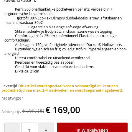
(Gewichtsklasse 1).
Kern: 300 onafhankelijke pocketveren per m2; verdeeld in 7
ergonomische lichaamszones
Tijkstof:100% Eco-Tex Ulimio© dubbel-doeks Jersey, afritsbaar en
machine wasbaar 30oC
Elegante en plezierige soft-edge afwerking.
Stiksel: schuifvrije Body-Stitch lichaamszone wave-stepping
Comfortlagen: 2x 25mm confentioneel Elastische en krachtige
comfortschuim.
Afdeklagen: 150gr/m2 originele ademende Dacron© Hollowfibre.
Bijzonder hygienisch en fris; volledig stofvrij, hyperallergeen en non-
allergisch
Uiterst comfortabel en uitstekend ventilerend.
Keerbaar en tweezijdig beslaapbaar
Geschikt voor vlakke en verstelbare bedbodems
Dikte ca. 21cm
Levertijd
Dit artikel wordt speciaal voor u vervaardigd en kent een
productietijd van max. 2-4 werkweken en wordt separaat nageleverd.
Maatwijzer
€ 169,00
€ 289,00
Adviesprijs
In Winkelwagen
-
+