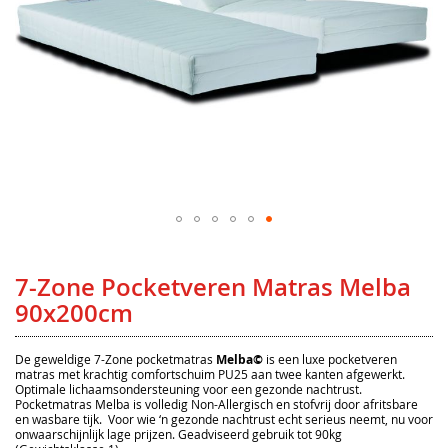
Ga
naar
het
7-Zone Pocketveren Matras Melba
begin
van
90x200cm
de
afbeeldingen-
gallerij
De geweldige 7-Zone pocketmatras
Melba©
is een luxe pocketveren
matras met krachtig comfortschuim PU25 aan twee kanten afgewerkt.
Optimale lichaamsondersteuning voor een gezonde nachtrust.
Pocketmatras Melba is volledig Non-Allergisch en stofvrij door afritsbare
en wasbare tijk. Voor wie ‘n gezonde nachtrust echt serieus neemt, nu voor
onwaarschijnlijk lage prijzen. Geadviseerd gebruik tot 90kg