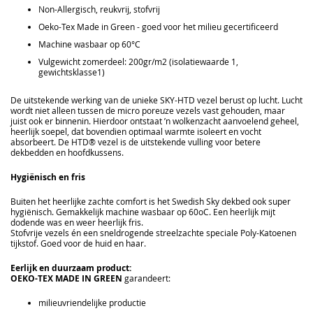
Non-Allergisch, reukvrij, stofvrij
Oeko-Tex Made in Green - goed voor het milieu gecertificeerd
Machine wasbaar op 60°C
Vulgewicht zomerdeel: 200gr/m2 (isolatiewaarde 1,
gewichtsklasse1)
De uitstekende werking van de unieke SKY-HTD vezel berust op lucht. Lucht
wordt niet alleen tussen de micro poreuze vezels vast gehouden, maar
juist ook er binnenin. Hierdoor ontstaat ’n wolkenzacht aanvoelend geheel,
heerlijk soepel, dat bovendien optimaal warmte isoleert en vocht
absorbeert. De HTD® vezel is de uitstekende vulling voor betere
dekbedden en hoofdkussens.
Hygiënisch en fris
Buiten het heerlijke zachte comfort is het Swedish Sky dekbed ook super
hygiënisch. Gemakkelijk machine wasbaar op 60oC. Een heerlijk mijt
dodende was en weer heerlijk fris.
Stofvrije vezels én een sneldrogende streelzachte speciale Poly-Katoenen
tijkstof. Goed voor de huid en haar.
Eerlijk en duurzaam product:
OEKO-TEX MADE IN GREEN
garandeert:
milieuvriendelijke productie