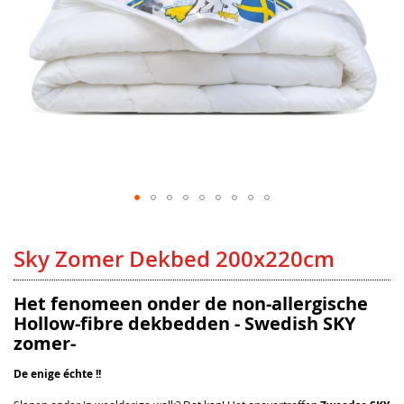
Ga
naar
het
Sky Zomer Dekbed 200x220cm
begin
van
de
afbeeldingen-
Het fenomeen onder de non-allergische
gallerij
Hollow-fibre dekbedden - Swedish SKY
zomer-
De enige échte !!