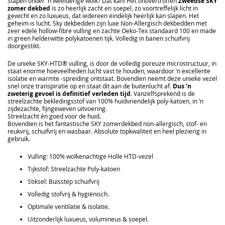
Slapen onder 'n weelderige wolk? Dat kan! Het onovertroffen
Zweedse SKY
zomer dekbed
is zo heerlijk zacht en soepel, zo voortreffelijk licht in
gewicht en zo luxueus, dat iedereen eindelijk heerlijk kan slapen. Het
geheim is lucht. Sky dekbedden zijn luxe Non-Allergisch dekbedden met
zeer edele hollow-fibre vulling en zachte Oeko-Tex standaard 100 en made
in green helderwitte polykatoenen tijk. Volledig in banen schuifvrij
doorgestikt.
De unieke SKY-HTD® vulling, is door de volledig poreuze microstructuur, in
staat enorme hoeveelheden lucht vast te houden, waardoor ’n excellente
isolatie en warmte -spreiding ontstaat. Bovendien neemt deze unieke vezel
snel onze transpiratie op en staat dit aan de buitenlucht af.
Dus ’n
zweterig gevoel is definitief verleden tijd
. Vanzelfsprekend is de
streelzachte bekledingsstof van 100% huidvriendelijk poly-katoen, in ’n
zijdezachte, fijngeweven uitvoering.
Streelzacht én goed voor de huid.
Bovendien is het fantastische SKY zomerdekbed non-allergisch, stof- en
reukvrij, schuifvrij en wasbaar. Absolute topkwaliteit en heel plezierig in
gebruik.
Vulling: 100% wolkenachtige Holle HTD-vezel
Tijkstof: Streelzachte Poly-katoen
Stiksel: Buisstep schuifvrij
Volledig stofvrij & hygiënisch.
Optimale ventilatie & isolatie.
Uitzonderlijk luxueus, volumineus & soepel.