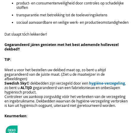
product- en consumentenveiligheid door controles op schadelijke
stoffen
transparantie met betrekking tot de toeleveringsketens
sociaal aanvaardbare en veilige werk- en productieomstandigheden
Dat slaapt tóch lekkerder!
Gegarandeerd járen genieten met het best ademende hollevezel
dekbed!!
TIP:
Meet u voor het bestellen uw dekbed maat op, zo bent u altijd
gegarandeerd van de juiste maat. (Ziet u de maatwijzer in de
afbeeldingen)
Swedish Sky
© dekbedden zijn verzegeld door een
hygiëne-verzegeling
,
zo bent u
ALTIJD
gegarandeerd van een fabrieksnieuw en onbeslapen
hygiënisch product.
Controleer uw aankoop zorgvuldig vóór het verbreken van de verzegeling
en ingebruikname. Dekbedden waarvan de hygiëne-verzegeling verbroken
is kan uit hygiënisch oogpunt, uiteraard niet geretourneerd worden.
Keurmerken
: