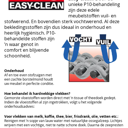
unieke P10-behandeling
zijn deze edele
meubelstoffen vuil- en
stofwerend. En bovendien sterk vochtwerend. Al deze
bekledingsstoffen zijn dus ideaal in onderhoud e
n
heerlijk h
ygië
nisch. P10-
behand
elde stoffen zijn
’n waar genot in
comfort en blijvende
schoonheid.
Onderhoud
Af en toe even stofzuigen met
een zachte borstelmond houdt
uw meubel in perfecte conditie.
Hoe behandel ik hardnekkige vlekken?
Gemorste vloeistoffen worden direct met ’n tissue of theedoek gedept.
Indien de vloeistoffen al zijn ingetrokken, volgt u het volgende
onderhoudsadvies:
Voor vlekken van melk, koffie, thee, bier, frisdrank, olie, vetten etc.:
Reinigen met ’n sopje van lauw water met natuurlijke ossegalzeep. Lichtjes
wrijven met een vochtige, niet te natte schone doek. Daarna de zeepresten