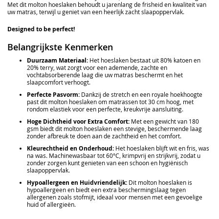
Met dit molton hoeslaken behoudt u jarenlang de frisheid en kwaliteit van
uw matras, terwijl u geniet van een heerlijk zacht slaapoppervlak.
Designed to be perfect!
Belangrijkste Kenmerken
Duurzaam Materiaal:
Het hoeslaken bestaat uit 80% katoen en
20% terry, wat zorgt voor een ademende, zachte en
vochtabsorberende laag die uw matras beschermt en het
slaapcomfort verhoogt.
Perfecte Pasvorm:
Dankzij de stretch en een royale hoekhoogte
past dit molton hoeslaken om matrassen tot 30 cm hoog, met
rondom elastiek voor een perfecte, kreukvrije aansluiting.
Hoge Dichtheid voor Extra Comfort:
Met een gewicht van 180
gsm biedt dit molton hoeslaken een stevige, beschermende laag
zonder afbreuk te doen aan de zachtheid en het comfort.
Kleurechtheid en Onderhoud:
Het hoeslaken blijft wit en fris, was
na was. Machinewasbaar tot 60°C, krimpvrij en strijkvrij, zodat u
zonder zorgen kunt genieten van een schoon en hygiënisch
slaapoppervlak.
Hypoallergeen en Huidvriendelijk:
Dit molton hoeslaken is
hypoallergeen en biedt een extra beschermingslaag tegen
allergenen zoals stofmijt, ideaal voor mensen met een gevoelige
huid of allergieën.