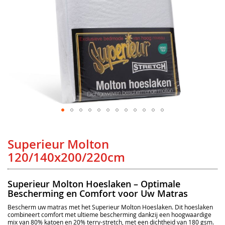
Ga
naar
het
Superieur Molton
begin
van
120/140x200/220cm
de
afbeeldingen-
gallerij
Superieur Molton Hoeslaken – Optimale
Bescherming en Comfort voor Uw Matras
Bescherm uw matras met het Superieur Molton Hoeslaken. Dit hoeslaken
combineert comfort met ultieme bescherming dankzij een hoogwaardige
mix van 80% katoen en 20% terry-stretch, met een dichtheid van 180 gsm.