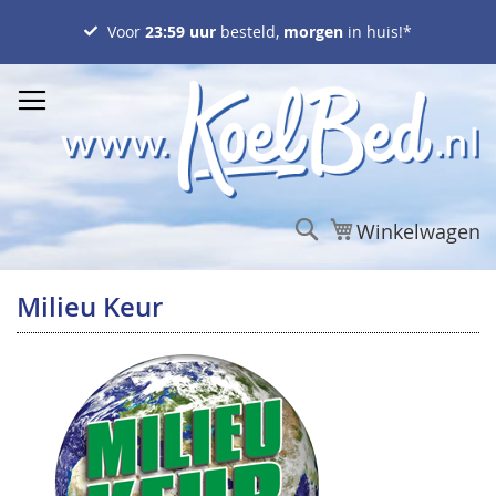
Ga
naar
Voor
23:59 uur
besteld,
morgen
in huis!*
de
inhoud
Zoek
Winkelwagen
Milieu Keur