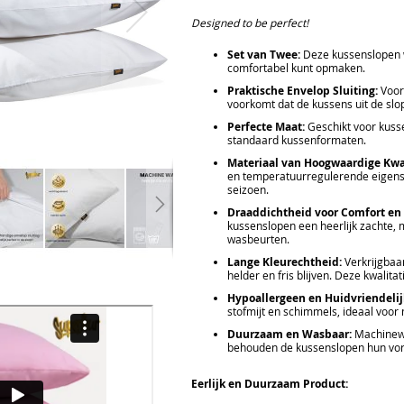
Designed to be perfect!
Set van Twee:
Deze kussenslopen w
comfortabel kunt opmaken.
Praktische Envelop Sluiting:
Voorz
voorkomt dat de kussens uit de slop
Perfecte Maat:
Geschikt voor kusse
standaard kussenformaten.
Materiaal van Hoogwaardige Kwal
en temperatuurregulerende eigensc
seizoen.
Draaddichtheid voor Comfort en
kussenslopen een heerlijk zachte, ma
wasbeurten.
Lange Kleurechtheid:
Verkrijgbaar
helder en fris blijven. Deze kwalit
Hypoallergeen en Huidvriendelij
stofmijt en schimmels, ideaal voor
Duurzaam en Wasbaar:
Machinewas
behouden de kussenslopen hun vorm
Eerlijk en Duurzaam Product: