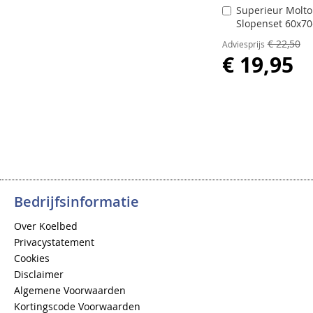
Superieur Molt
In
Slopenset 60x7
Winkelwagen
€ 22,50
Adviesprijs
€ 19,95
Bedrijfsinformatie
Over Koelbed
Privacystatement
Cookies
Disclaimer
Algemene Voorwaarden
Kortingscode Voorwaarden