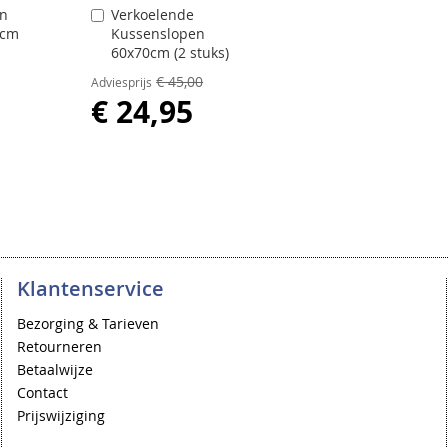
on
Verkoelende
In
0cm
Kussenslopen
Winkelwagen
60x70cm (2 stuks)
€ 45,00
Adviesprijs
€ 24,95
Klantenservice
Bezorging & Tarieven
Retourneren
Betaalwijze
Contact
Prijswijziging