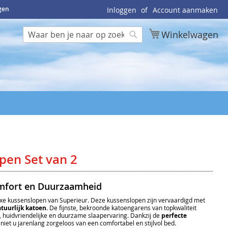
ngen
Inloggen
Account aanmaken
Winkelwagen
Zoek
Zoek
pen Set van 2
omfort en Duurzaamheid
uxe kussenslopen van Superieur. Deze kussenslopen zijn vervaardigd met
tuurlijk katoen
. De fijnste, bekroonde katoengarens van topkwaliteit
, huidvriendelijke en duurzame slaapervaring. Dankzij de
perfecte
niet u jarenlang zorgeloos van een comfortabel en stijlvol bed.