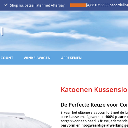
4,68 uit 6533 beoordeli
Shop nu, betaal later met Afterpay
CCOUNT
WINKELWAGEN
AFREKENEN
Katoenen Kussenslo
De Perfecte Keuze voor C
Ervaar het ultieme slaapcomfort met de l
pure klasse en afgewerkt in
100% puur na
zorgen voor een heerlijk frisse, ademende
pasvorm en hoogwaardige afwerking
ge