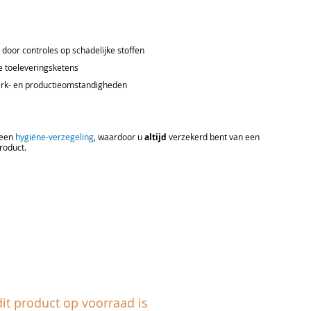
door controles op schadelijke stoffen
e toeleveringsketens
erk- en productieomstandigheden
 een
hygiëne-verzegeling
, waardoor u
altijd
verzekerd bent van een
roduct.
it product op voorraad is