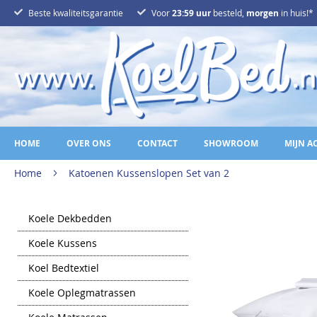
Ga
Beste kwaliteitsgarantie
Voor
23:59 uur
besteld,
morgen
in huis!*
naar
de
inhoud
HOME
OVER ONS
CONTACT
SHOWROOM
MIJN A
Home
Katoenen Kussenslopen Set van 2
Ga
Koele Dekbedden
naar
het
Koele Kussens
einde
van
Koel Bedtextiel
de
afbeeldingen-
gallerij
Koele Oplegmatrassen