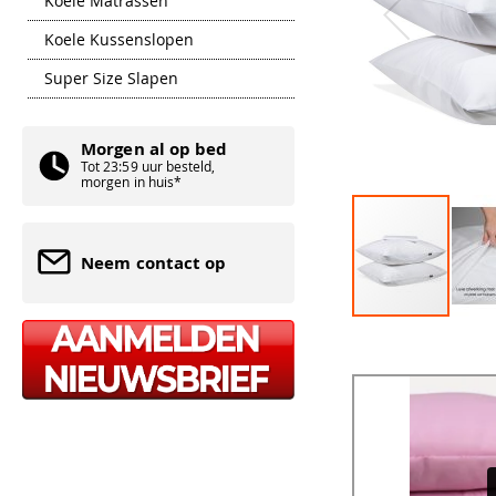
Koele Matrassen
Koele Kussenslopen
Super Size Slapen
Morgen al op bed
Tot 23:59 uur besteld,
morgen in huis*
Neem contact op
Ga
naar
het
begin
van
de
afbeeldingen-
gallerij