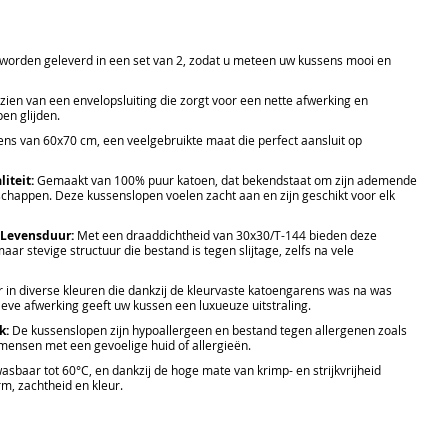
orden geleverd in een set van 2, zodat u meteen uw kussens mooi en
ien van een envelopsluiting die zorgt voor een nette afwerking en
en glijden.
ns van 60x70 cm, een veelgebruikte maat die perfect aansluit op
iteit:
Gemaakt van 100% puur katoen, dat bekendstaat om zijn ademende
happen. Deze kussenslopen voelen zacht aan en zijn geschikt voor elk
 Levensduur:
Met een draaddichtheid van 30x30/T-144 bieden deze
ar stevige structuur die bestand is tegen slijtage, zelfs na vele
 in diverse kleuren die dankzij de kleurvaste katoengarens was na was
atieve afwerking geeft uw kussen een luxueuze uitstraling.
k:
De kussenslopen zijn hypoallergeen en bestand tegen allergenen zoals
 mensen met een gevoelige huid of allergieën.
baar tot 60°C, en dankzij de hoge mate van krimp- en strijkvrijheid
, zachtheid en kleur.