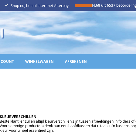
4,68 uit 6537 beoordeli
Shop nu, betaal later met Afterpay
CCOUNT
WINKELWAGEN
AFREKENEN
KLEURVERSCHILLEN
Beste klant, er zullen altijd kleurverschillen zijn tussen afbeeldingen in folders
Voor sommige producten (denk aan een hoofdkussen dat u toch in ’n kussensloop
kleur voor u heel essentieel zijn.