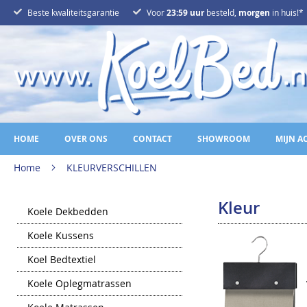
Ga
Beste kwaliteitsgarantie
Voor
23:59 uur
besteld,
morgen
in huis!*
naar
de
inhoud
HOME
OVER ONS
CONTACT
SHOWROOM
MIJN A
Home
KLEURVERSCHILLEN
Kleur
Koele Dekbedden
Koele Kussens
Koel Bedtextiel
Koele Oplegmatrassen