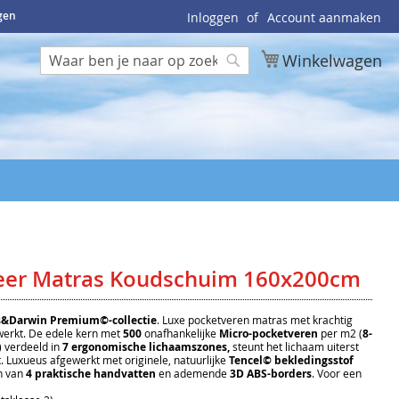
ngen
Inloggen
Account aanmaken
Winkelwagen
Zoek
Zoek
eer Matras Koudschuim 160x200cm
s&Darwin Premium©-collectie
. Luxe pocketveren matras met krachtig
erkt. De edele kern met
500
onafhankelijke
Micro-pocketveren
per m2 (
8-
 verdeeld in
7 ergonomische lichaamszones,
steunt het lichaam uiterst
 Luxueus afgewerkt met originele, natuurlijke
Tencel© bekledingsstof
n van
4 praktische handvatten
en ademende
3D ABS-borders
. Voor een