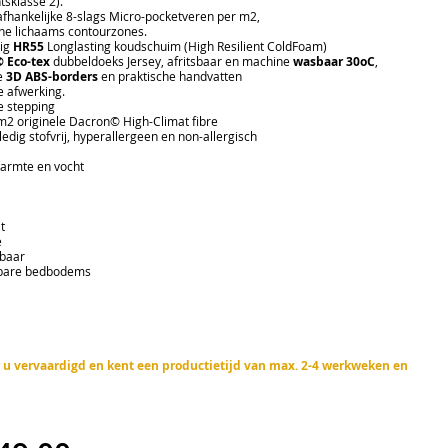
tsklasse 2).
elijke 8-slags Micro-pocketveren per m2,
haams contourzones.
ig
HR55
Longlasting koudschuim (High Resilient ColdFoam)
 Eco-tex
dubbeldoeks Jersey, afritsbaar en machine
wasbaar 30oC
,
e
3D ABS-borders
en praktische handvatten
afwerking.
stepping
ginele Dacron© High-Climat fibre
 stofvrij, hyperallergeen en non-allergisch
mte en vocht
t
e
baar
are bedbodems
or u vervaardigd en kent een productietijd van max. 2-4 werkweken en