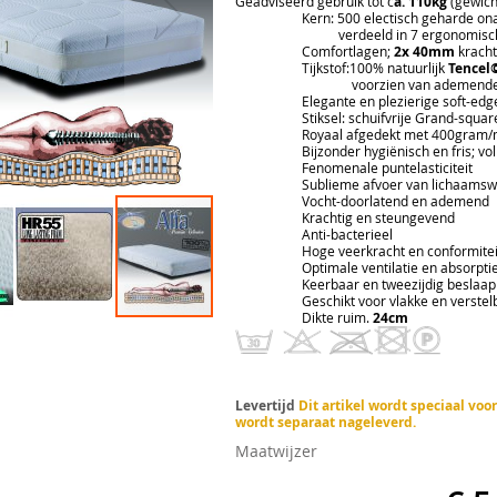
Geadviseerd gebruik tot c
a. 110kg
(gewich
Kern: 500 electisch geharde onafhank
verdeeld in 7 ergonomische lic
Comfortlagen;
2x 40mm
kracht
Tijkstof:100% natuurlijk
Tencel©
voorzien van ademend
Elegante en plezierige soft-edge 
Stiksel: schuifvrije Grand-square 
Royaal afgedekt met 400gram/m2 ori
Bijzonder hygiënisch en fris; volledig
Fenomenale puntelasticiteit
Sublieme afvoer van lichaamswar
Vocht-doorlatend en ademend
Krachtig en steungevend
Anti-bacterieel
Hoge veerkracht en conformitei
Optimale ventilatie en absorpti
Keerbaar en tweezijdig beslaap
Geschikt voor vlakke en verstelb
Dikte ruim.
24cm
Levertijd
Dit artikel wordt speciaal vo
wordt separaat nageleverd.
Maatwijzer