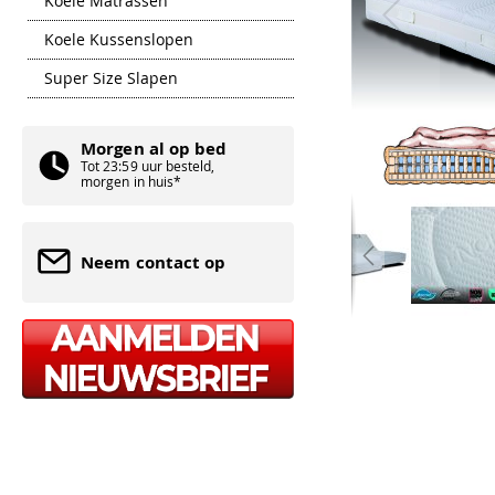
Koele Matrassen
Koele Kussenslopen
Super Size Slapen
Morgen al op bed
Tot 23:59 uur besteld,
morgen in huis*
Neem contact op
Ga
naar
het
begin
van
de
afbeeldingen-
gallerij