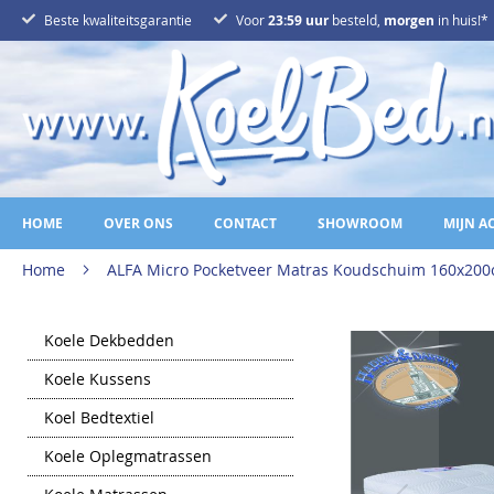
Ga
Beste kwaliteitsgarantie
Voor
23:59 uur
besteld,
morgen
in huis!*
naar
de
inhoud
HOME
OVER ONS
CONTACT
SHOWROOM
MIJN A
Home
ALFA Micro Pocketveer Matras Koudschuim 160x20
Ga
Koele Dekbedden
naar
het
Koele Kussens
einde
van
Koel Bedtextiel
de
afbeeldingen-
gallerij
Koele Oplegmatrassen