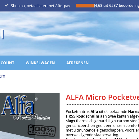
4,68 uit 6537 beoordeli
Shop nu, betaal later met Afterpay
CCOUNT
WINKELWAGEN
AFREKENEN
0cm
ALFA Micro Pocketv
Pocketmatras
Alfa
uit de befaamde
Harri
HR55 koudschuim
aan twee kanten afgew
slags
thermsich gehard High-carbon steel)
genuanceerd, en geeft een enorm comfort.
met uitmuntende eigenschappen. Voorzie
overweldigende slaapervaring.