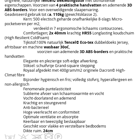
originele, natuurlijke
Tencel© bekledingsstof
met uitmuntende
eigenschappen. Voorzien van
4 praktische handvatten
en ademende
3D
ABS-borders
. Voor een overweldigende slaapervaring.
Geadviseerd gebruik tot c
a. 110kg
(gewichtsklasse 2).
Kern: 500 electisch geharde onafhankelijke 8-slags Micro-
pocketveren per m2,
verdeeld in 7 ergonomische lichaams contourzones.
Comfortlagen;
2x 40mm
krachtig
HR55
Longlasting koudschuim
(High Resilient ColdFoam)
Tijkstof:100% natuurlijk
Tencel© Eco-tex
dubbeldoeks Jersey,
afritsbaar en machine
wasbaar 30oC
,
voorzien van ademende
3D ABS-borders
en praktische
handvatten
Elegante en plezierige soft-edge afwerking.
Stiksel: schuifvrije Grand-square stepping
Royaal afgedekt met 400gram/m2 originele Dacron© High-
Climat fibre
Bijzonder hygiënisch en fris; volledig stofvrij, hyperallergeen en
non-allergisch
Fenomenale puntelasticiteit
Sublieme afvoer van lichaamswarmte en vocht
Vocht-doorlatend en ademend
Krachtig en steungevend
Anti-bacterieel
Hoge veerkracht en conformiteit
Optimale ventilatie en absorptie
Keerbaar en tweezijdig beslaapbaar
Geschikt voor vlakke en verstelbare bedbodems
Dikte ruim.
24cm