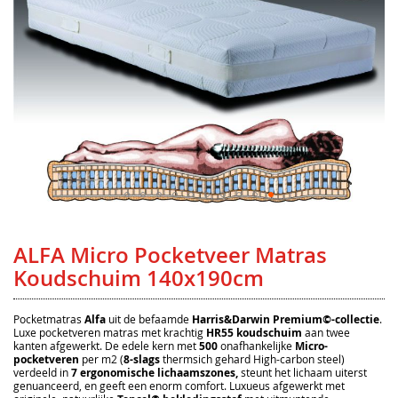
Ga
naar
het
ALFA Micro Pocketveer Matras
begin
van
Koudschuim 140x190cm
de
afbeeldingen-
gallerij
Pocketmatras
Alfa
uit de befaamde
Harris&Darwin Premium©-collectie
.
Luxe pocketveren matras met krachtig
HR55 koudschuim
aan twee
kanten afgewerkt. De edele kern met
500
onafhankelijke
Micro-
pocketveren
per m2 (
8-slags
thermsich gehard High-carbon steel)
verdeeld in
7 ergonomische lichaamszones,
steunt het lichaam uiterst
genuanceerd, en geeft een enorm comfort. Luxueus afgewerkt met