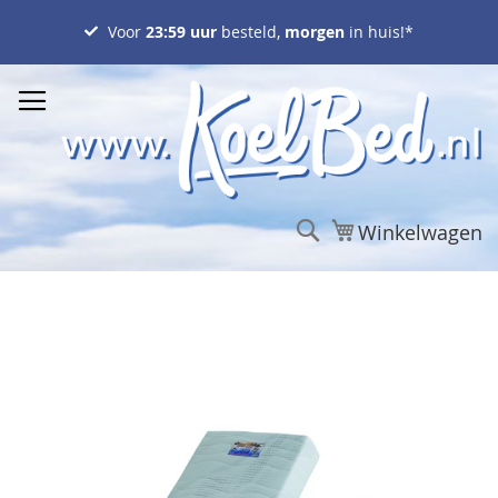
Ga
naar
Voor
23:59 uur
besteld,
morgen
in huis!*
de
inhoud
Zoek
Winkelwagen
Ga
naar
het
einde
van
de
afbeeldingen-
gallerij