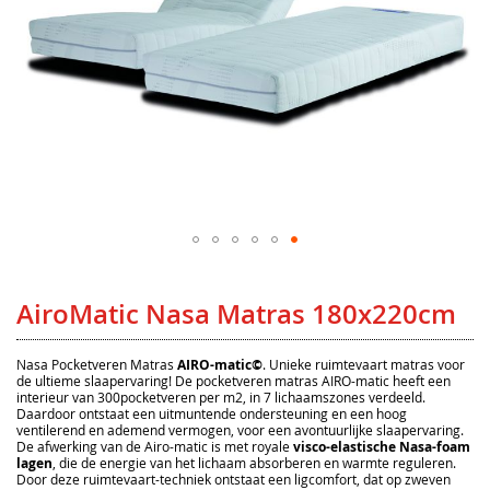
Ga
naar
het
AiroMatic Nasa Matras 180x220cm
begin
van
de
afbeeldingen-
Nasa Pocketveren Matras
AIRO-matic©
. Unieke ruimtevaart matras voor
gallerij
de ultieme slaapervaring! De pocketveren matras AIRO-matic heeft een
interieur van 300pocketveren per m2, in 7 lichaamszones verdeeld.
Daardoor ontstaat een uitmuntende ondersteuning en een hoog
ventilerend en ademend vermogen, voor een avontuurlijke slaapervaring.
De afwerking van de Airo-matic is met royale
visco-elastische Nasa-foam
lagen
, die de energie van het lichaam absorberen en warmte reguleren.
Door deze ruimtevaart-techniek ontstaat een ligcomfort, dat op zweven