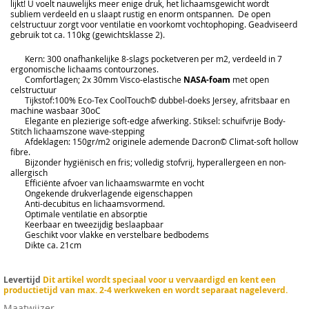
lijkt! U voelt nauwelijks meer enige druk, het lichaamsgewicht wordt
subliem verdeeld en u slaapt rustig en enorm ontspannen. De open
celstructuur zorgt voor ventilatie en voorkomt vochtophoping. Geadviseerd
gebruik tot ca. 110kg (gewichtsklasse 2).
Kern: 300 onafhankelijke 8-slags pocketveren per m2, verdeeld in 7
ergonomische lichaams contourzones.
Comfortlagen; 2x 30mm Visco-elastische
NASA-foam
met open
celstructuur
Tijkstof:100% Eco-Tex CoolTouch© dubbel-doeks Jersey, afritsbaar en
machine wasbaar 30oC
Elegante en plezierige soft-edge afwerking. Stiksel: schuifvrije Body-
Stitch lichaamszone wave-stepping
Afdeklagen: 150gr/m2 originele ademende Dacron© Climat-soft hollow
fibre.
Bijzonder hygiënisch en fris; volledig stofvrij, hyperallergeen en non-
allergisch
Efficiënte afvoer van lichaamswarmte en vocht
Ongekende drukverlagende eigenschappen
Anti-decubitus en lichaamsvormend.
Optimale ventilatie en absorptie
Keerbaar en tweezijdig beslaapbaar
Geschikt voor vlakke en verstelbare bedbodems
Dikte ca. 21cm
Levertijd
Dit artikel wordt speciaal voor u vervaardigd en kent een
productietijd van max. 2-4 werkweken en wordt separaat nageleverd.
Maatwijzer