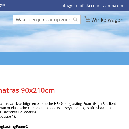
ngen
Inloggen
Account aanmaken
Winkelwagen
Zoek
Zoek
matras 90x210cm
atras van krachtige en elastische
HR40
Longlasting-Foam (High Resilient
f van bi-elastische Ulimio-dubbeldoeks jersey (eco-tex) is afritsbaar en
 Dacron© Hollowfibre.
klasse 1).
ngLastingFoam©