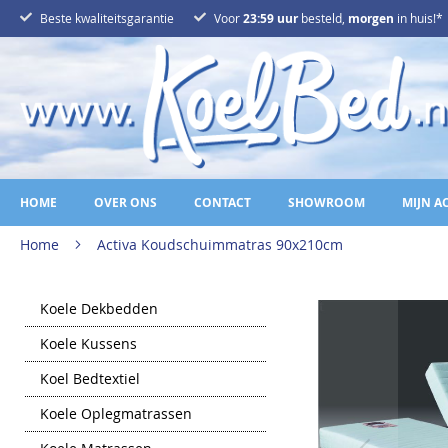
Ga
Beste kwaliteitsgarantie
Voor
23:59 uur
besteld,
morgen
in huis!*
naar
de
inhoud
HOME
OVER ONS
CONTACT
SHOWROOM
MIJN A
Home
Activa Koudschuimmatras 90x210cm
Ga
Koele Dekbedden
naar
het
Koele Kussens
einde
van
Koel Bedtextiel
de
afbeeldingen-
gallerij
Koele Oplegmatrassen