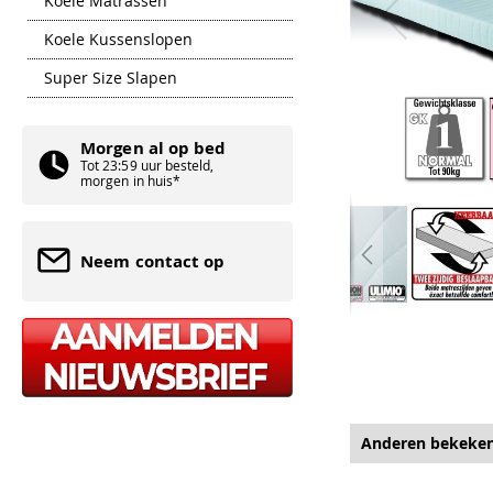
Koele Matrassen
Koele Kussenslopen
Super Size Slapen
Morgen al op bed
Tot 23:59 uur besteld,
morgen in huis*
Neem contact op
Ga
naar
het
begin
van
de
afbeeldingen-
gallerij
Anderen bekeke