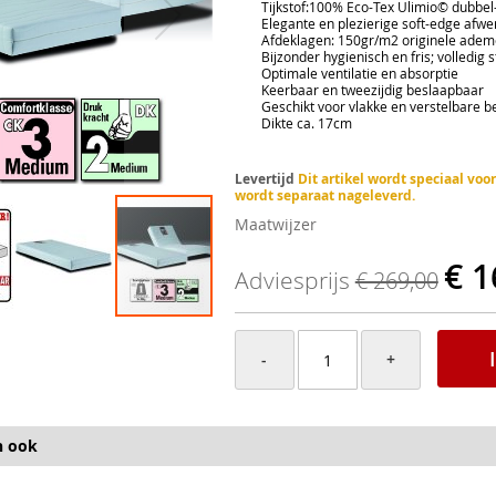
Tijkstof:100% Eco-Tex Ulimio© dubbel-d
Elegante en plezierige soft-edge afwerki
Afdeklagen: 150gr/m2 originele ademe
Bijzonder hygienisch en fris; volledig st
Optimale ventilatie en absorptie
Keerbaar en tweezijdig beslaapbaar
Geschikt voor vlakke en verstelbare 
Dikte ca. 17cm
Levertijd
Dit artikel wordt speciaal vo
wordt separaat nageleverd.
Maatwijzer
€ 1
Adviesprijs
€ 269,00
-
+
n ook