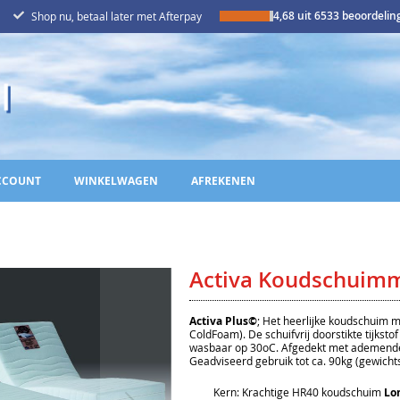
4,68 uit 6533 beoordeli
Shop nu, betaal later met Afterpay
CCOUNT
WINKELWAGEN
AFREKENEN
Activa Koudschuim
Activa Plus©
; Het heerlijke koudschuim m
ColdFoam). De schuifvrij doorstikte tijksto
wasbaar op 30oC. Afgedekt met ademende
Geadviseerd gebruik tot ca. 90kg (gewichts
Kern: Krachtige HR40 koudschuim
Lo