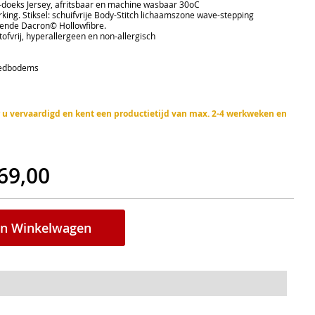
oeks Jersey, afritsbaar en machine wasbaar 30oC
ng. Stiksel: schuifvrije Body-Stitch lichaamszone wave-stepping
nde Dacron© Hollowfibre.
ofvrij, hyperallergeen en non-allergisch
bedbodems
or u vervaardigd en kent een productietijd van max. 2-4 werkweken en
69,00
In Winkelwagen