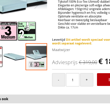
Tijkstof:100% Eco-Tex Ulimio© dubbel-d
Elegante en plezierige soft-edge afwerki
Afdeklagen: 150gr/m2 originele ademe
Bijzonder hygienisch en fris; volledig st
Optimale ventilatie en absorptie
Keerbaar en tweezijdig beslaapbaar
Geschikt voor vlakke en verstelbare 
Dikte ca. 17cm
Levertijd
Dit artikel wordt speciaal vo
wordt separaat nageleverd.
Maatwijzer
€ 1
Adviesprijs
€ 319,00
-
+
n ook