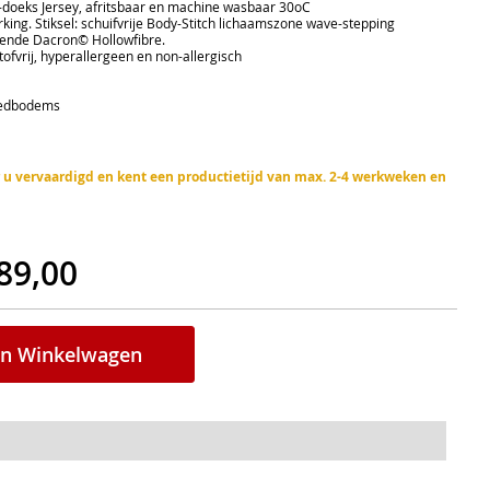
oeks Jersey, afritsbaar en machine wasbaar 30oC
ng. Stiksel: schuifvrije Body-Stitch lichaamszone wave-stepping
nde Dacron© Hollowfibre.
ofvrij, hyperallergeen en non-allergisch
bedbodems
or u vervaardigd en kent een productietijd van max. 2-4 werkweken en
89,00
In Winkelwagen