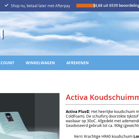
4,68 uit 6539 beoordeli
Shop nu, betaal later met Afterpay
CCOUNT
WINKELWAGEN
AFREKENEN
Activa Koudschuim
Activa Plus©
; Het heerlijke koudschuim m
ColdFoam). De schuifvrij doorstikte tijksto
wasbaar op 30oC. Afgedekt met ademende
Geadviseerd gebruik tot ca. 90kg (gewichts
Kern: Krachtige HR40 koudschuim
Lo