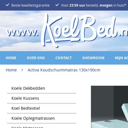
Ga
Beste kwaliteitsgarantie
Voor
23:59 uur
besteld,
morgen
in huis!*
naar
de
inhoud
HOME
OVER ONS
CONTACT
SHOWROOM
MIJN A
Home
Activa Koudschuimmatras 130x190cm
Ga
Koele Dekbedden
naar
het
Koele Kussens
einde
van
Koel Bedtextiel
de
afbeeldingen-
gallerij
Koele Oplegmatrassen