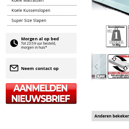
Koele Matrassen
Koele Kussenslopen
Super Size Slapen
Morgen al op bed
Tot 23:59 uur besteld,
morgen in huis*
Neem contact op
Ga
naar
het
begin
van
de
afbeeldingen-
gallerij
Anderen bekeke