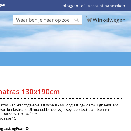
ngen
Inloggen
Account aanmaken
Winkelwagen
Zoek
Zoek
matras 130x190cm
atras van krachtige en elastische
HR40
Longlasting-Foam (High Resilient
f van bi-elastische Ulimio-dubbeldoeks jersey (eco-tex) is afritsbaar en
 Dacron© Hollowfibre.
klasse 1).
ngLastingFoam©