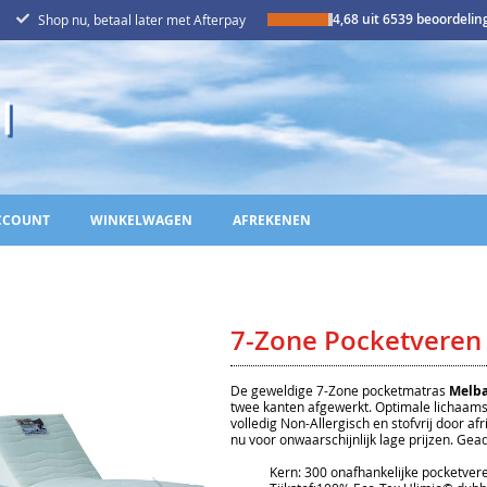
4,68 uit 6539 beoordeli
Shop nu, betaal later met Afterpay
CCOUNT
WINKELWAGEN
AFREKENEN
7-Zone Pocketveren
De geweldige 7-Zone pocketmatras
Melb
twee kanten afgewerkt. Optimale lichaam
volledig Non-Allergisch en stofvrij door a
nu voor onwaarschijnlijk lage prijzen. Gea
Kern: 300 onafhankelijke pocketveren 