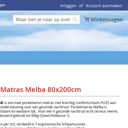
ngen
Inloggen
Account aanmaken
Winkelwagen
Zoek
Zoek
 Matras Melba 80x200cm
a©
is een luxe pocketveren matras met krachtig comfortschuim PU25 aan
sondersteuning voor een gezonde nachtrust. Pocketmatras Melba is
fritsbare en wasbare tijk. Voor wie ‘n gezonde nachtrust echt serieus neemt,
dviseerd gebruik tot 90kg (Gewichtsklasse 1).
per m2; verdeeld in 7 ergonomische lichaamszones