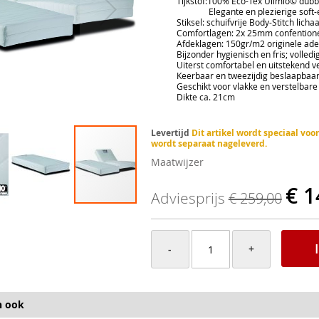
Tijkstof:100% Eco-Tex Ulimio© dubbel-
Elegante en plezierige soft-edg
Stiksel: schuifvrije Body-Stitch licha
Comfortlagen: 2x 25mm confentioneel E
Afdeklagen: 150gr/m2 originele adem
Bijzonder hygienisch en fris; volledig s
Uiterst comfortabel en uitstekend ven
Keerbaar en tweezijdig beslaapbaa
Geschikt voor vlakke en verstelbare
Dikte ca. 21cm
Levertijd
Dit artikel wordt speciaal vo
wordt separaat nageleverd.
Maatwijzer
€ 1
Adviesprijs
€ 259,00
-
+
n ook