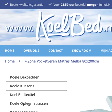
Ga
Beste kwaliteitsgarantie
Voor
23:59 uur
besteld,
morgen
in huis!*
naar
de
inhoud
HOME
OVER ONS
CONTACT
SHOWROOM
MIJN A
Home
7-Zone Pocketveren Matras Melba 80x200cm
Ga
Koele Dekbedden
naar
het
Koele Kussens
einde
van
Koel Bedtextiel
de
afbeeldingen-
gallerij
Koele Oplegmatrassen