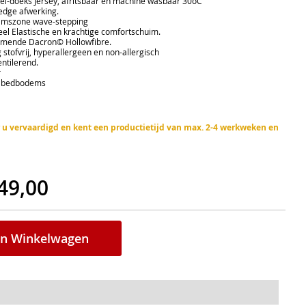
doeks Jersey, afritsbaar en machine wasbaar 30oC
e afwerking.
amszone wave-stepping
lastische en krachtige comfortschuim.
ende Dacron© Hollowfibre.
tofvrij, hyperallergeen en non-allergisch
tilerend.
r
 bedbodems
or u vervaardigd en kent een productietijd van max. 2-4 werkweken en
49,00
In Winkelwagen