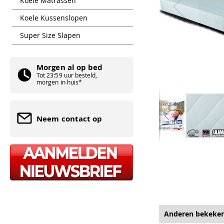
Koele Matrassen
Koele Kussenslopen
Super Size Slapen
Morgen al op bed
Tot 23:59 uur besteld,
morgen in huis*
Neem contact op
Ga
naar
het
begin
van
de
afbeeldingen-
gallerij
Anderen bekeke